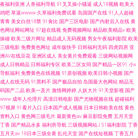
夜福利亚洲
人兽福利导航
91叉叉操小骚逼
成人18视频
欧美大
鸡吧
草逼wwww
久草福利免费试看
岛国国产在线
91人人超碰
青青
美女白丝18禁
91肏比
国产三区电影
国产内射后入在线
黄
色网址网站网址
97超在线视
免费视频网站
精品欧美精品v
欧美
操碰
欧美二级片网址
精品成人无码视频
男女午夜福利影院
欧美
三级电影
免费黄色网址
成年版快手
日韩福利无码
四虎四房
亚
洲AV在线豆花
亚洲区成人
美女黄片免费观看
三级网站视频网
成人日韩精品
日韩福利专区
欧美二区女同
国产精品一区91
小x
导航福利
免费黄色在线视频
91原创视频
欧美日韩小视频
国产
成人在线无码
91黑料不
国产极品自拍
岛国最大色网站
精品无
码国产二品
欧美一及片
激情网婷婷
人妖大片
91天堂影视
国产
www
成年人伦理片
高清日韩电影
国产尤物视频在线
超碰福利
97视屏
91看片入口
日本国产成人视频
日本日韩欧美在线
黄色
资料入口
黄色网三级毛片
最新黄色av
麻豆影院免费
五月天堂
丁香
国产精品水多
福利所导航
三级视频网站J
51福利影院
丁香
五月天av
18日本三级全黄
乱伦天堂
国产在线短视频
丁香五月