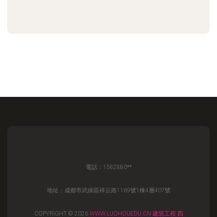
電話：1582880**
地址：成都市武侯區祥云路1169號1棟4層407號
COPYRIGHT © 2026
WWW.LUOHOUEDU.CN
建筑工程
四