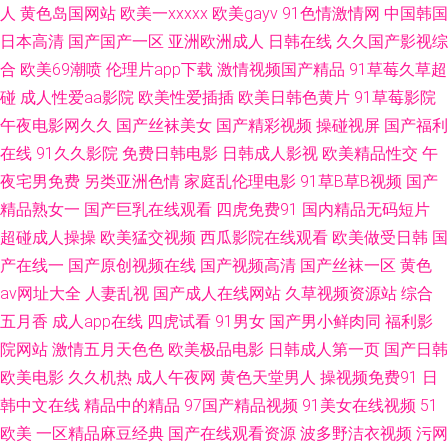
免费欧美A片 91n女在线 操人妖网 韩国不卡无码的 日本韩国成人 午夜AV剧
人
黄色岛国网站
欧美一xxxxx
欧美gayv
91色情激情网
中国韩国
日本高清
国产国产一区
亚洲欧洲成人
日韩在线
久久国产影视综
院 A片网站网址 韩国肏逼网 久久第32页 蜜桃91视频网站 性爱电影网址 豆花
合
欧美69潮喷
伦理片app下载
激情视频国产精品
91草莓久草超
碰
成人性爱aa影院
欧美性爱插插
欧美日韩色黄片
91草莓影院
社区视频18 后入黑丝老阿姨 久久青青五月婷婷 日韩在线视频观看 91入口黑
午夜电影网久久
国产丝袜美女
国产精彩视频
操碰视屏
国产福利
在线
91久久影院
免费日韩电影
日韩成人影视
欧美精品性交
午
丝 超碰狠狠草 韩国福利在线 欧美另类极度 午夜老司机av 先锋影院性爱按摩
夜宅男免费
另类亚洲色情
家庭乱伦理电影
91草B草B视频
国产
91视频免贵观看 另类图综丁香五月 91红杏 激情文学日韩无码 欧美性爱一区
精品熟女一
国产巨乳在线观看
四虎免费91
国内精品无码短片
超碰成人操操
欧美猛交视频
西瓜影院在线观看
欧美做受日韩
国
一级AV片免费看 A片w影院 黄色WW 色色92 福利色成人导航 久久性爱 日本
产在线一
国产原创视频在线
国产视频高清
国产丝袜一区
黄色
av网址大全
人妻乱视
国产成人在线网站
久草视频资源站
综合
叼嘿片 97青青草 韩国无码AV下载 欧美精品网 少妇影院 天天日批 韩日无码
五月香
成人app在线
四虎试看
91男女
国产男小鲜肉同
福利影
院网站
激情五月天色色
欧美极品电影
日韩成人第一页
国产日韩
视频 欧美日韩瑟瑟 老师机午夜性爱 久久午夜无码视频 熟女视频免费
欧美电影
久久机热
成人午夜网
黄色天堂男人
操视频免费91
日
韩中文在线
精品中的精品
97国产精品视频
91美女在线视频
51
91prom 超碰天天干天天操 欧美在线cn 影音先锋色网 日本少妇视频 日韩色
欧美
一区精品麻豆经典
国产在线观看资源
波多野洁衣视频
污网