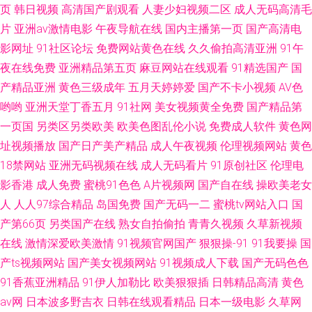
页
韩日视频
高清国产剧观看
人妻少妇视频二区
成人无码高清毛
片
亚洲av激情电影
午夜导航在线
国内主播第一页
国产高清电
影网址
91社区论坛
免费网站黄色在线
久久偷拍高清亚洲
91午
夜在线免费
亚洲精品第五页
麻豆网站在线观看
91精选国产
国
产精品亚洲
黄色三级成年
五月天婷婷爱
国产不卡小视频
AV色
哟哟
亚洲天堂丁香五月
91社网
美女视频黄全免费
国产精品第
一页国
另类区另类欧美
欧美色图乱伦小说
免费成人软件
黄色网
址视频播放
国产日产美产精品
成人午夜视频
伦理视频网站
黄色
18禁网站
亚洲无码视频在线
成人无码看片
91原创社区
伦理电
影香港
成人免费
蜜桃91色色
A片视频网
国产自在线
操欧美老女
人
人人97综合精品
岛国免费
国产无码一二
蜜桃tv网站入口
国
产第66页
另类国产在线
熟女自拍偷拍
青青久视频
久草新视频
在线
激情深爱欧美激情
91视频官网国产
狠狠操-91
91我要操
国
产ts视频网站
国产美女视频网站
91视频成人下载
国产无码色色
91香蕉亚洲精品
91伊人加勒比
欧美狠狠插
日韩精品高清
黄色
av网
日本波多野吉衣
日韩在线观看精品
日本一级电影
久草网