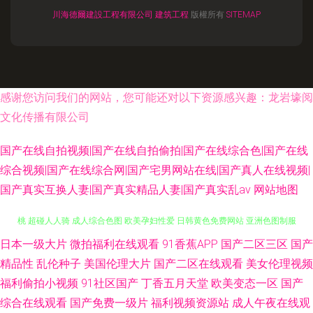
川海德爾建設工程有限公司
建筑工程
版權所有
SITEMAP
感谢您访问我们的网站，您可能还对以下资源感兴趣：龙岩壕阅
文化传播有限公司
国产在线自拍视频|国产在线自拍偷拍|国产在线综合色|国产在线
综合视频|国产在线综合网|国产宅男网站在线|国产真人在线视频|
国产真实互换人妻|国产真实精品人妻|国产真实乱av
网站地图
日本一级大片
微拍福利在线观看
91香蕉APP
国产二区三区
国产
99超碰人 激情一道本 超碰资源网 激情五月瑟瑟 男人TV天堂 91无码精品蜜
精品性
乱伦种子
美国伦理大片
国产二区在线观看
美女伦理视频
桃 超碰人人骑 成人综合色图 欧美孕妇性爱 日韩黄色免费网站 亚洲色图制服
福利偷拍小视频
91社区国产
丁香五月天堂
欧美变态一区
国产
综合在线观看
国产免费一级片
福利视频资源站
成人午夜在线观