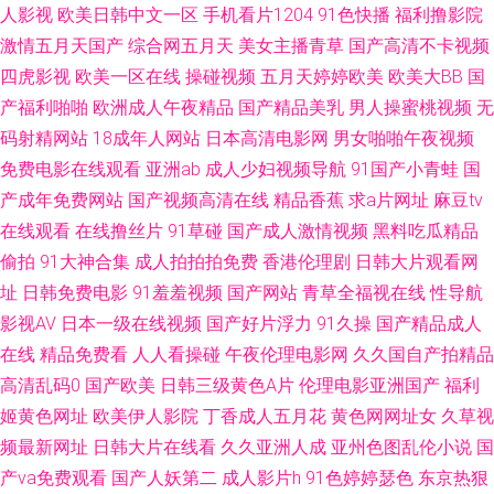
咻 日本精品VA网站 天堂在线97 国产精彩视频久久 三级片无码 探花av电影
人影视
欧美日韩中文一区
手机看片1204
91色快播
福利撸影院
激情五月天国产
综合网五月天
美女主播青草
国产高清不卡视频
导航 成人久久免费的 日韩专区第一页 97狠狠综合 操逼片不卡 91人妻人妻
四虎影视
欧美一区在线
操碰视频
五月天婷婷欧美
欧美大BB
国
产福利啪啪
欧洲成人午夜精品
国产精品美乳
男人操蜜桃视频
无
丁香五月花福利 97色导航 黑丝萝少 欧美成人一线 亚洲性交综合网 操逼片不
码射精网站
18成年人网站
日本高清电影网
男女啪啪午夜视频
免费电影在线观看
亚洲ab
成人少妇视频导航
91国产小青蛙
国
卡 激情五月天网址 日韩艹艹13 制服诱惑传媒探花 精品卡一在线 91资源超碰
产成年免费网站
国产视频高清在线
精品香蕉
求a片网址
麻豆tv
在线观看
在线撸丝片
91草碰
国产成人激情视频
黑料吃瓜精品
总站 操操超碰 日本免费在线电影 豆花视频九一免费 欧美肏屄狂欢 欧洲三级
偷拍
91大神合集
成人拍拍拍免费
香港伦理剧
日韩大片观看网
网站在线 午夜影院美女 日韩中文在线一区 成人在线视频看看 午夜激情AV导
址
日韩免费电影
91羞羞视频
国产网站
青草全福视在线
性导航
影视AV
日本一级在线视频
国产好片浮力
91久操
国产精品成人
航 大香蕉大伊人 麻豆avtt99 午夜老司机视频网 av影院首页 狠狠干影院 三级
在线
精品免费看
人人看操碰
午夜伦理电影网
久久国自产拍精品
高清乱码0
国产欧美
日韩三级黄色A片
伦理电影亚洲国产
福利
片精品在线 九一成人 天天爽天天弄 国产精品色窝窝 熟女露脸自拍 成人午夜
姬黄色网址
欧美伊人影院
丁香成人五月花
黄色网网址女
久草视
频最新网址
日韩大片在线看
久久亚洲人成
亚州色图乱伦小说
国
导航 欧美成人三级 国产精福利 欧美亚日韩 婷婷五月天堂 国产91视频网站
产va免费观看
国产人妖第二
成人影片h
91色婷婷瑟色
东京热狠