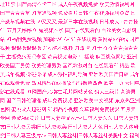
址18禁
国产高清不卡二区
成人午夜视频免费
欧美激情福利网
国产青青青草
91草逼视频
免费看片日韩
午夜视频福利免费
国
产嫩草视频在线
69叉叉叉
最新日本在线视频
日韩成人a
青青操
91
五月天婷婷
91短视频在线
国产在线观看的
白丝美女自慰网
站
91福利免费视频
加勒比91AV
91在线观看
黄网站av在线
国产
视频
狠狠擼狠狠擼
91桃色小视频
91激情
91干啪啪
青青操青青
干
主播诱惑无码专区
欧美视频电影
91播放
麻豆桃色网站
亚洲
欧美国产另类
欧美伦理另类
国产刺激对白
在线观看91精品
欧
美成年视频
操碰操揉
成人微拍福利导航
亚洲欧美国产日韩
成年
在线观看免费
岛国精品在线播放
狠狠撸第四色
欧美一页
女同电
影在线观看
91网国产尤物在
毛片网站黄色
狼人三级片
高清男
同
国产日韩伦理淫
成年免费视频
亚洲欧美中文视频
东京热亚洲
色图
蜜桃成人超碰网
91精品小视频
久草福利免费视影
五月天
堂网
免费A级黄片
日韩人妻精品www|日韩人妻久久|日韩人妻狼
友|日韩人妻另类|日韩人妻欧美|日韩人妻人人色|日韩人妻人体研
究|日韩人妻三级片av|日韩人妻丝袜|日韩人妻丝袜美腿中文
福利