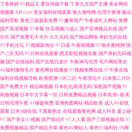
丁香婷婷
91精品又
爱豆传媒下载
丁香九月国产主播
美女网站
视频黄
A片com
美女福利在线观看
狼人激情网
伦理片香港
极品
福利导航
黄色三级最新免费
91嫩草国产
午夜成年人网站
免费
国产高清视频
91草莓
丝瓜视频污成人
国产亚洲视品在线
国产
玖玖
国产免费毛不卡片
久久无码
国产精品网络
孕妇无码在线
91手机论坛
91视频新地址
91日逼
午夜啪视频
91啪水蜜桃网
国
产二区无码
91日韩在线观看
西瓜影院视频全集
国产孕妇无码视
频
国产在线福利
国产在线日皮片
午夜神马伦理
毛片网站美女
AV福利激情毛片
黄色网在线播放
91视频免费在线
91午夜在线
福利在线视频导航
欧美喷潮一区二区
午夜理论片
日本第二片区
国产免费大片
精品呦视频
日本乱伦高清无码
深夜国产视频
91
刺激视频
日本中文字幕一区
日韩免费精品视频
日本高清v
欧美
日韩伦理午夜
91碰超免费
亚洲色图网站
精品欧美
成人AV在线
观看
日本a级在线
干露脸熟女
在线观看黄色网
成人抖音
爰上碰
91
国产美女91视频
国产情侣片
97人人看
国产三级视频在线
91
免费视频精品
国产精品另类
黄色AV网站人
黄色91福利社
污网