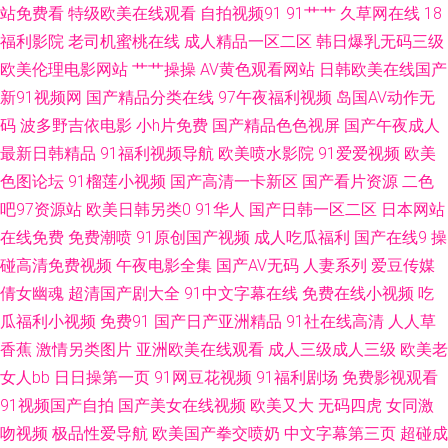
区 自慰黄色在线看 成人VA视频 欧美A∨ 亚洲国产aa 福利导航久久 亚洲天堂
站免费看
特级欧美在线观看
自拍视频91
91艹艹
久草网在线
18
福利影院
老司机蜜桃在线
成人精品一区二区
韩日爆乳无码三级
有码 天堂资源网站 亚洲涩涩操 AAA欧美性爱 久久丁香五月 日韩A黄 亚洲丝
欧美伦理电影网站
艹艹操操
AV黄色观看网站
日韩欧美在线国产
新91视频网
国产精品分类在线
97午夜福利视频
岛国AV动作无
袜色图 91传媒视频 亚洲综合激情色网 91视频熟女 日韩熟女资源网站 51福
码
波多野吉依电影
小h片免费
国产精品色色视屏
国产午夜成人
最新日韩精品
91福利视频导航
欧美喷水影院
91爱爱视频
欧美
利视频在线 超碰人人澡 老司机黄色网址 午夜久草资源站 97国产资源 岛国动
色图论坛
91榴莲小视频
国产高清一卡新区
国产看片资源
二色
吧97资源站
欧美日韩另类0
91华人
国产日韩一区二区
日本网站
作片网站 欧美日韩AR 午夜成人色网 91微拍福利视频 日日撸亚洲视频 99视
在线免费
免费潮喷
91原创国产视频
成人吃瓜福利
国产在线9
操
频热 黄色毛片A片 青青草网 亚洲另类文学 福利人AV 韩国美女自慰 四虎人妻
碰高清免费视频
午夜电影全集
国产AV无码
人妻系列
爱豆传媒
倩女幽魂
超清国产剧大全
91中文字幕在线
免费在线小视频
吃
影院 99超碰久 激情五月综合网 熟妇性交 91人妻人人操 韩国三级成人网 日
瓜福利小视频
免费91
国产日产亚洲精品
91社在线高清
人人草
香蕉
激情另类图片
亚洲欧美在线观看
成人三级成人三级
欧美老
韩H网 伊人99黑料 豆花入口 殴美蜜桃 97无码视频 国产又爽又黄A片 人妖免
女人bb
日日操第一页
91网豆花视频
91福利剧场
免费影视观看
91视频国产自拍
国产美女在线视频
欧美又大
无码四虎
女同激
费网站 亚洲色图五月激情 超碰人人ab 欧美揄拍 在线观看a网站 国产黑丝嘿
吻视频
极品性爱导航
欧美国产拳交喷奶
中文字幕第三页
超碰成