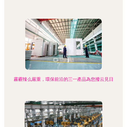
霧霾辣么嚴重，環保前沿的三一產品為您撥云見日