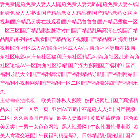
妻免费|超碰免费人妻人人|超碰免费人妻无码|超碰免费人妻在线|
超碰免费人人蜜桃
国产精品老女人精品视|国产精品老熟女露脸
视频|国产精品另类在线观看|国产精品鲁鲁鲁|国产精品露脸一区
二区三区|国产精品露脸脏话对白|国产精品乱码高清在线|国产精
品乱码系列在线观看|国产精品伦子视频|国产精品麻豆
海角社区
视频|海角社区成人AV|海角社区成人AV片|海角社区导航在线|海
角社区电影av|海角社区福利|海角社区精品Av|海角社区乱来|海角
社区论坛AV一区|海角社区绿帽
国产浮力影院|国产福利91|国产
福利导航大全|国产福利高清|国产福利精品导航|国产福利网站|国
产福利小视频网站|国产福利一区二区|国产福利影院|国产福利永
久
主站蜘蛛池模板：
欧美日韩私人影院
|
妓四虎网址
|
国产高清精
品久
|
国产一区第一页
|
亚洲AV五码
|
97超碰人人操
|
国产视频
二区
|
久久露脸国产精品
|
欧美人妻激情
|
黄瓜草莓视频
|
综合欧
美另类
|
一男一女色色网站
|
黑人性爱网
|
午夜韩国伦理电影
|
欧
美人禽猛交狂配
|
午夜福利精品爆乳
|
日韩精品影院伦理
|
国产