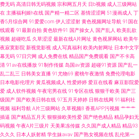
费无码
高清日韩无码视频
宗和网五月天
日b视频
成人三级网站
www91自拍 黄色毛片A片
在
主播福利姬h在线
国产精一精二区
基情涩涩网
51漫画成人
丁
香5月综合网
91爱爱com
伊人涩涩射
黄色视频网址导航
91国在
线观看
91最新自拍
黄色软件91
国产操女人
国产乱人
欧美乱欲
视频
超碰吃瓜
久草涩涩
最新在线A片网址
黄色视屏网站
欧美午
夜寂寞影院
新视觉影视
成人写真福利
欧美内射网址
日本中文字
幕无码
97日穴网
成人免费在线
精品国产免费观看
国产不卡高
清
91av在线播放
91制作传媒
岛国av资源
超碰91资源
国产乱一
乱二乱三
日韩美女直播
91尤物69
蜜桃午夜激情
免费伦理电影
日本电影伦理片
黄瓜视频成人
性爱婷婷
爱豆在线看
麻豆影院爱
爱
成人软件视频
午夜宅男在线
91专区在线
狠狠干欧美
国产三
级国产
国产欧美日韩在线
97五月天婷婷
日韩在线网
91福利社
视频
福利导航
A片三级网站
久草视频8
香蕉APP污视频
艹艹艹
插逼
国产精品五月天
狠狠操欧美性爱
国产绝色精品
精品孕妇无
码视频
午夜A片三级片
天美果冻传媒
久久国产成人精品
精品93
久久久
日本人妖射精
学生妹avav
国产熟女视频在线
乱伦第一