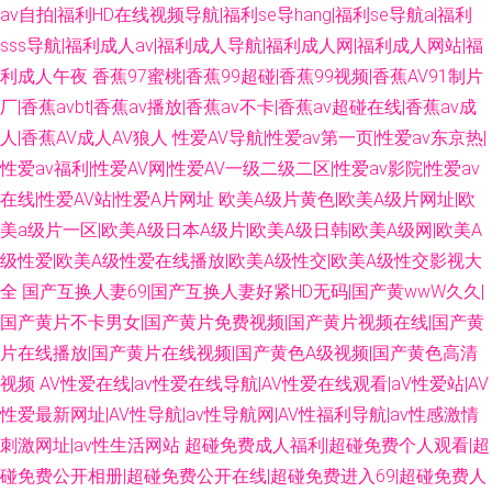
av自拍|福利HD在线视频导航|福利se导hang|福利se导航a|福利
sss导航|福利成人av|福利成人导航|福利成人网|福利成人网站|福
利成人午夜
香蕉97蜜桃|香蕉99超碰|香蕉99视频|香蕉AV91制片
厂|香蕉avbt|香蕉av播放|香蕉av不卡|香蕉av超碰在线|香蕉av成
人|香蕉AV成人AV狼人
性爱AV导航|性爱av第一页|性爱av东京热|
性爱av福利|性爱AV网|性爱AV一级二级二区|性爱av影院|性爱av
在线|性爱AV站|性爱A片网址
欧美A级片黄色|欧美A级片网址|欧
美a级片一区|欧美A级日本A级片|欧美A级日韩|欧美A级网|欧美A
级性爱|欧美A级性爱在线播放|欧美A级性交|欧美A级性交影视大
全
国产互换人妻69|国产互换人妻好紧HD无码|国产黄wwW久久|
国产黄片不卡男女|国产黄片免费视频|国产黄片视频在线|国产黄
片在线播放|国产黄片在线视频|国产黄色A级视频|国产黄色高清
视频
AV性爱在线|av性爱在线导航|AV性爱在线观看|aV性爱站|AV
性爱最新网址|AV性导航|av性导航网|AV性福利导航|av性感激情
刺激网址|av性生活网站
超碰免费成人福利|超碰免费个人观看|超
碰免费公开相册|超碰免费公开在线|超碰免费进入69|超碰免费人