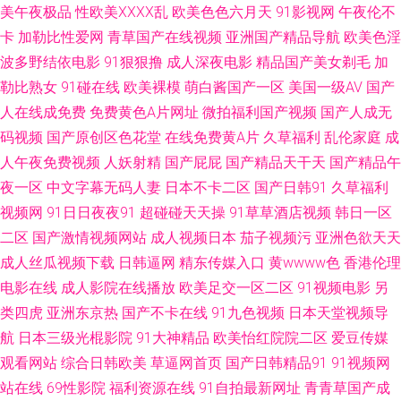
爱网址 影音先锋色网 成人a∨∨在线 福利电影加勒比 变态另类欧美 伊思大香
美午夜极品
性欧美ⅩⅩⅩⅩ乱
欧美色色六月天
91影视网
午夜伦不
卡
加勒比性爱网
青草国产在线视频
亚洲国产精品导航
欧美色淫
蕉9 www91偷拍 微拍1024 深夜免费网站 最新AV在线 超碰导航97 国偷传媒
波多野结依电影
91狠狠撸
成人深夜电影
精品国产美女剃毛
加
勒比熟女
91碰在线
欧美裸模
萌白酱国产一区
美国一级AV
国产
狠狠插资源网 九一传媒在线看 三级网站在线 91网站在线播放 黑丝美女叼嘿
人在线成免费
免费黄色A片网址
微拍福利国产视频
国产人成无
码视频
国产原创区色花堂
在线免费黄A片
久草福利
乱伦家庭
成
网站 免费18色情91 欧美老妇性爱 天堂社一区二区 91性交 久久在线青青草
人午夜免费视频
人妖射精
国产屁屁
国产精品天干天
国产精品午
亚洲国产日韩系列 91资源在线视频 福利成人网站导航 人妻另类 午夜小福利
夜一区
中文字幕无码人妻
日本不卡二区
国产日韩91
久草福利
视频网
91日日夜夜91
超碰碰天天操
91草草酒店视频
韩日一区
国产香蕉99 丁香色五月手机版 亚洲欧美都市激情 91n处女在线 国产精品自
二区
国产激情视频网站
成人视频日本
茄子视频污
亚洲色欲天天
成人丝瓜视频下载
日韩逼网
精东传媒入口
黄wwww色
香港伦理
拍官网 久久AV香蕉 日韩三级在线观看 91香蕉小视频 日韩精品社区 91直播
电影在线
成人影院在线播放
欧美足交一区二区
91视频电影
另
类四虎
亚洲东京热
国产不卡在线
91九色视频
日本天堂视频导
啪啪 www久热 国产夫妻3P视频 另类网站 午夜福利健美 亚洲色图4app 91网
航
日本三级光棍影院
91大神精品
欧美怡红院院二区
爱豆传媒
观看网站
综合日韩欧美
草逼网首页
国产日韩精品91
91视频网
页直接看 肏逼导航 国产人妖视频 日韩三级有码 亚洲色窝窝 91九色蝌蚪视频
站在线
69性影院
福利资源在线
91自拍最新网址
青青草国产成