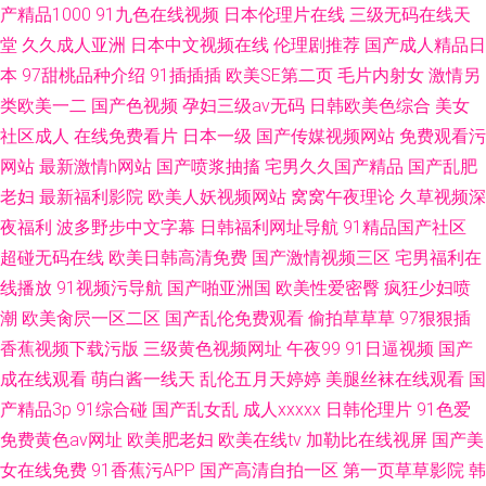
产精品1000
91九色在线视频
日本伦理片在线
三级无码在线天
堂
久久成人亚洲
日本中文视频在线
伦理剧推荐
国产成人精品日
本
97甜桃品种介绍
91插插插
欧美SE第二页
毛片内射女
激情另
类欧美一二
国产色视频
孕妇三级av无码
日韩欧美色综合
美女
社区成人
在线免费看片
日本一级
国产传媒视频网站
免费观看污
网站
最新激情h网站
国产喷浆抽搐
宅男久久国产精品
国产乱肥
老妇
最新福利影院
欧美人妖视频网站
窝窝午夜理论
久草视频深
夜福利
波多野步中文字幕
日韩福利网址导航
91精品国产社区
超碰无码在线
欧美日韩高清免费
国产激情视频三区
宅男福利在
线播放
91视频污导航
国产啪亚洲国
欧美性爱密臀
疯狂少妇喷
潮
欧美肏屄一区二区
国产乱伦免费观看
偷拍草草草
97狠狠插
香蕉视频下载污版
三级黄色视频网址
午夜99
91日逼视频
国产
成在线观看
萌白酱一线天
乱伦五月天婷婷
美腿丝袜在线观看
国
产精品3p
91综合碰
国产乱女乱
成人xxxxx
日韩伦理片
91色爱
免费黄色av网址
欧美肥老妇
欧美在线tv
加勒比在线视屏
国产美
女在线免费
91香蕉污APP
国产高清自拍一区
第一页草草影院
韩