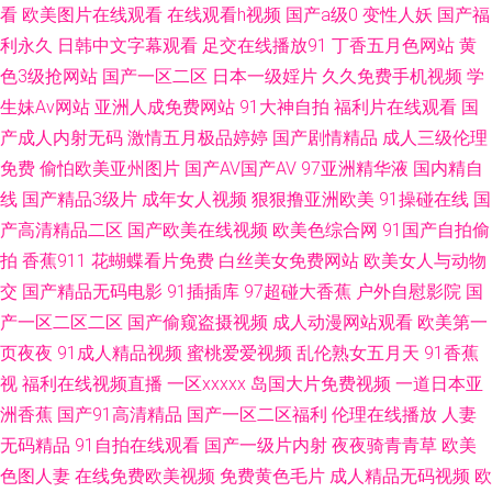
91直播啪啪 久草福利精品 玖玖精品剧情 国产第113页 97视频 午夜福利论坛
看
欧美图片在线观看
在线观看h视频
国产a级0
变性人妖
国产福
利永久
日韩中文字幕观看
足交在线播放91
丁香五月色网站
黄
宅女好色图 超碰人妻中文字幕 九九热青青草 午夜AV影院 91官方视频网站 国
色3级抢网站
国产一区二区
日本一级婬片
久久免费手机视频
学
生妹Av网站
亚洲人成免费网站
91大神自拍
福利片在线观看
国
模冰冰 国产日韩一二三区 五月天二区 91美女小视频 AV淘宝久久 超碰最新人
产成人内射无码
激情五月极品婷婷
国产剧情精品
成人三级伦理
免费
偷怕欧美亚州图片
国产AV国产AV
97亚洲精华液
国内精自
人爱 中文字幕亚洲图片 另类天天 日韩群p 日本色情六月天 91网站在线看 福
线
国产精品3级片
成年女人视频
狠狠撸亚洲欧美
91操碰在线
国
利AV在线电影 91深夜影院 成人伊人影院 欧美亚洲日韩激情 亚洲午夜居场
产高清精品二区
国产欧美在线视频
欧美色综合网
91国产自拍偷
拍
香蕉911
花蝴蝶看片免费
白丝美女免费网站
欧美女人与动物
91先生无码 成人超碰在线观看 福利午夜理论片 人人撸久久超碰在 亚洲资源
交
国产精品无码电影
91插插库
97超碰大香蕉
户外自慰影院
国
产一区二区二区
国产偷窥盗摄视频
成人动漫网站观看
欧美第一
社区 亚洲乱轮小说网 亚洲微拍福利 97福利视频导航 成人福利视频影院 日韩
页夜夜
91成人精品视频
蜜桃爱爱视频
乱伦熟女五月天
91香蕉
视
福利在线视频直播
一区xxxxx
岛国大片免费视频
一道日本亚
精品视频一区 亚洲视频日韩 欧洲欧美精品 久久成人免费 男女上床黄色 成人
洲香蕉
国产91高清精品
国产一区二区福利
伦理在线播放
人妻
午夜三级视频 91在线看 四虎影院人妻 最新无码伦理片 国产91看 日韩AV爱
无码精品
91自拍在线观看
国产一级片内射
夜夜骑青青草
欧美
色图人妻
在线免费欧美视频
免费黄色毛片
成人精品无码视频
欧