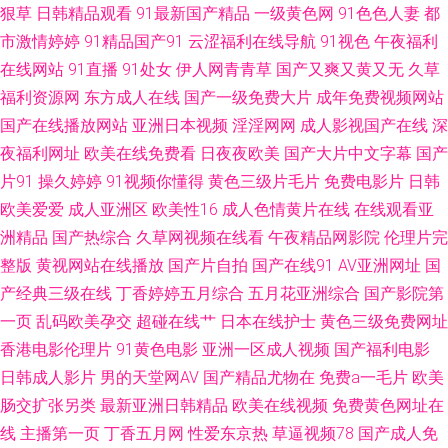
狠草
日韩精品观看
91最新国产精品
一级黄色网
91色色人妻
都
日本综合无码 97资源超碰碰 欧美日韩国产综合 91诱惑 久久国产机热 天天操
市激情婷婷
91精品国产91
云涩福利在线导航
91视色
午夜福利
视频网站 超碰99人人妻 男同看片 91啦中文在线伦 91免费大片 青青草av 91
在线网站
91直播
91处女
伊人网青青草
国产又爽又黄又无
久草
福利资源网
东方成人在线
国产一级免费大片
成年免费视频网站
免费网址 激情桃色大成人 人人插人人摸 国产肛交91 欧美一页一区 在线观看
国产在线播放网站
亚洲日本视频
淫淫网网
成人影视国产在线
深
夜福利网址
欧美在线免费看
日夜夜欧美
国产大片中文字幕
国产
欧美肏屄 国产TS一区 日韩ww 超碰久热 欧洲自拍123区 97超碰在线播放 欧
片91
操久婷婷
91视频你懂得
黄色三级片毛片
免费电影片
日韩
欧美爱爱
成人亚洲区
欧美性16
成人色情黄片在线
在线观看亚
美极限扩肛 东京热AⅤ在线 三级网站网址视频 91深夜福利网站 高清无码视频
洲精品
国产热综合
久草网视频在线看
午夜精品网影院
伦理片完
UL AV三级片网站 欧美被艹 99国产9 三级片无码大全 成人午夜精品一级 日本
整版
黄视网站在线播放
国产片自拍
国产在线91
AV亚洲网址
国
产经典三级在线
丁香婷婷五月综合
五月花亚洲综合
国产影院第
骚女日B 国产h精品视频 香蕉视频在线观看 狠狠插资源网 亚洲五区视频 人人
一页
乱码欧美孕交
超碰在线艹
日本在线护士
黄色三级免费网址
香港电影伦理片
91黄色电影
亚洲一区成人视频
国产福利电影
摸人人摸 东京热色色视频 午夜人成 福利嫂导航 91网址导航 久久色窝窝 香
日韩成人影片
男的天堂网AV
国产精品尤物在
免费a一毛片
欧美
肠交扩张另类
最新亚洲日韩精品
欧美在线视频
免费黄色网址在
蕉视频在线污 91人妻成人专区 免费视频无码专区 国产香蕉99 韩国avvv
线
主播第一页
丁香五月网
性爱东京热
草逼视频78
国产成人免