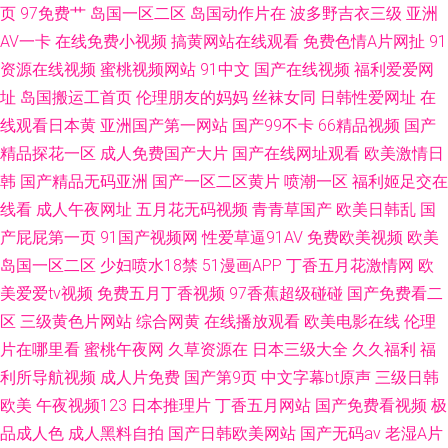
页
97免费艹
岛国一区二区
岛国动作片在
波多野吉衣三级
亚洲
AV一卡
在线免费小视频
搞黄网站在线观看
免费色情A片网扯
91
资源在线视频
蜜桃视频网站
91中文
国产在线视频
福利爱爱网
址
岛国搬运工首页
伦理朋友的妈妈
丝袜女同
日韩性爱网址
在
线观看日本黄
亚洲国产第一网站
国产99不卡
66精品视频
国产
精品探花一区
成人免费国产大片
国产在线网址观看
欧美激情日
韩
国产精品无码亚洲
国产一区二区黄片
喷潮一区
福利姬足交在
线看
成人午夜网址
五月花无码视频
青青草国产
欧美日韩乱
国
产屁屁第一页
91国产视频网
性爱草逼91AV
免费欧美视频
欧美
岛国一区二区
少妇喷水18禁
51漫画APP
丁香五月花激情网
欧
美爱爱tv视频
免费五月丁香视频
97香蕉超级碰碰
国产免费看二
区
三级黄色片网站
综合网黄
在线播放观看
欧美电影在线
伦理
片在哪里看
蜜桃午夜网
久草资源在
日本三级大全
久久福利
福
利所导航视频
成人片免费
国产第9页
中文字幕bt原声
三级日韩
欧美
午夜视频123
日本推理片
丁香五月网站
国产免费看视频
极
品成人色
成人黑料自拍
国产日韩欧美网站
国产无码av
老湿A片