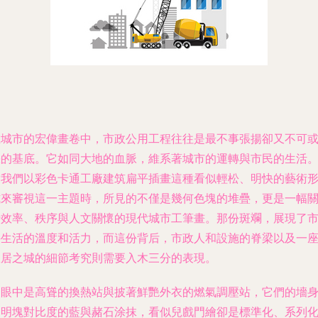
在城市的宏偉畫卷中，市政公用工程往往是最不事張揚卻又不可
的基底。它如同大地的血脈，維系著城市的運轉與市民的生活
我們以彩色卡通工廠建筑扁平插畫這種看似輕松、明快的藝術
式來審視這一主題時，所見的不僅是幾何色塊的堆疊，更是一幅
效率、秩序與人文關懷的現代城市工筆畫。那份斑斕，展現了
生活的溫度和活力，而這份背后，市政人和設施的脊梁以及一
宜居之城的細節考究則需要入木三分的表現。
眼中是高聳的換熱站與披著鮮艷外衣的燃氣調壓站，它們的墻
明塊對比度的藍與赭石涂抹，看似兒戲門繪卻是標準化、系列