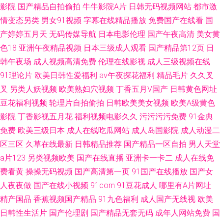
影院
国产精品自拍偷拍
牛牛影院A片
日韩无码视频网站
都市激
情变态另类
男女91视频
字幕在线精品播放
免费国产在线看
国
产婷婷五月天
无码传媒导航
日本电影伦理
国产午夜高清
美女黄
色18
亚洲午夜精品视频
日本三级成人观看
国产精品第12页
日
韩午夜场
成人视频高清免费
伦理在线影视
成人三级视频在线
91理论片
欧美日韩性爱福利
av午夜探花福利
精品毛片
久久叉
叉
另类人妖视频
欧美熟妇穴视频
丁香五月V国产
日韩黄色网址
豆花福利视频
轮理片自拍偷拍
日韩欧美美女视频
欧美A级黄色
影院
丁香影视五月花
福利视频电影久久
污污污污免费
91金典
免费
欧美三级日本
成人在线吃瓜网站
成人岛国影院
成人动漫二
区三区
久草在线最新
日韩精品推荐
国产精品一区自拍
男人天堂
a片123
另类视频欧美
国产在线直播
亚洲卡一卡二
成人在线免
费看黄
操操无码视频
国产高清第一页
91国产在线播放
国产女
人夜夜做
国产在线小视频
91com
91豆花成人
哪里有A片网址
精产国品
香蕉视频国产精品
91九色福利
成人国产无线视
欧美
日韩性生活片
国产伦理剧
国产精品无套无码
成年人网站免费
国